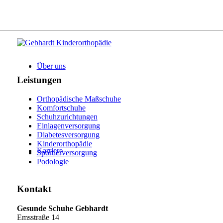
Über uns
Leistungen
Orthopädische Maßschuhe
Komfortschuhe
Schuhzurichtungen
Einlagenversorgung
Diabetesversorgung
Kinderorthopädie
Karriere
Sportlerversorgung
Podologie
Kontakt
Gesunde Schuhe Gebhardt
Emsstraße 14